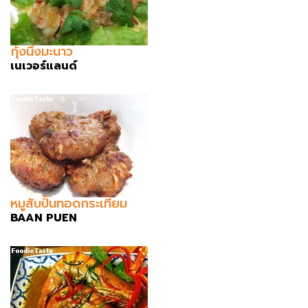
กุ้งนึ่งมะนาว
เนเวอร์แลนด์
หมูสับปั้นทอดกระเทียม
BAAN PUEN