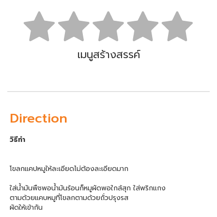
เมนูสร้างสรรค์
Direction
วิธีทำ
โขลกแคปหมูให้ละเอียดไม่ต้องละเอียดมาก
ใส่น้ำมันพืชพอน้ำมันร้อนก็หมูผัดพอใกล้สุก ใส่พริกแกง
ตามด้วยแคบหมูที่โขลกตามด้วยถั่วปรุงรส
ผัดให้เข้ากัน