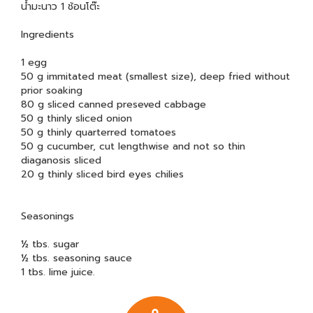
น้ำมะนาว 1 ช้อนโต๊ะ
Ingredients
1 egg
50 g immitated meat (smallest size), deep fried without
prior soaking
80 g sliced canned preseved cabbage
50 g thinly sliced onion
50 g thinly quarterred tomatoes
50 g cucumber, cut lengthwise and not so thin
diaganosis sliced
20 g thinly sliced bird eyes chilies
Seasonings
½ tbs. sugar
½ tbs. seasoning sauce
1 tbs. lime juice.