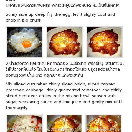
1.เอาไข่ลงไปดาวแค่พอสุก พักไว้ให้อุ่นแค่พอหั่นได้ หั่นเป็นชิ้นใหญ่ๆ
Sunny side up deep fry the egg, let it slighly cool and
chop in big chunk.
2.นำแตงกวา หอมใหญ่ ผักกาดดอง มะเขือเทศ พริกขี้หนู ใส่ในภาชนะ
ใส่ไข่ดาวที่หั่นแล้ว โรยโปรตีเกษตรที่ทอดไว้แล้ว ปรุงรสด้วยน้ำตาล
ซอสปรุงรส น้ำมะนาว คลุกเบาๆ แค่พอเข้ากัน
Mix sliced cucumber, thinly sliced onion, sliced canned
preseved cabbage, thinly quarterred tomatoes and thinly
sliced bird eyes chilies in the mixing bowl, season with
sugar, seasoning sauce and lime juice and genlty mix until
thoroughly.