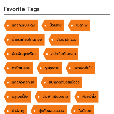
Favorite Tags
แกงกบใบมะดัน
บ๊วยเจี่ย
โซดาไฟ
น้ำกระเทียมโทนดอง
ข้าวยำผักรวม
ผัดเผ็ดลูกเหรียง
สปาเก็ตตี้เบคอน
ทาร์ตเบคอน
ซุปหูฉลาม
ปลาผัดคื่นไช่
แกงคั่วกุ้งทะเล
สปาเกตตี้ซอสเนื้อวัว
บลูเบอรี่ชีส
ต้มยำไก่ใบมะขาม
ผัดหมี่สั่ว
ยำปลาทู
กุ้งผัดซอสเฉฉวน
ใบบัวบก