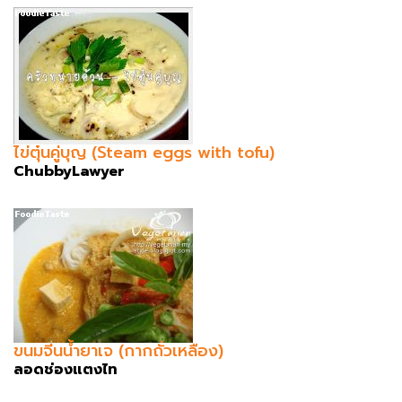
ไข่ตุ๋นคู่บุญ (Steam eggs with tofu)
ChubbyLawyer
ขนมจีนน้ำยาเจ (กากถั่วเหลือง)
ลอดช่องแตงไท