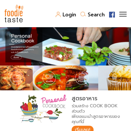
Login
Search
สูตรอาหาร
สูตรอาหารล่าสุด
พาไปชิม
Top Foodie
สารพันก้นครัว
เคล็ดลับน่ารู้
FoodPedia
เปรียบเทียบหน่วยการตวง
สูตรอาหาร
สร้าง Cookbook
ร่วมสร้าง COOK BOOK
เปรียบเทียบอุณหภูมิ
ส่วนตัว
เพียงแนะนำสูตรอาหารของ
เปรียบเทียบน้ำหนักวัตถุดิบ
คุณที่นี่
เริ่มเลย!