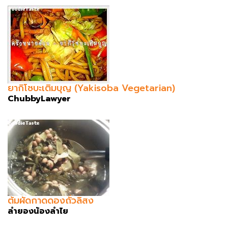
ยากิโซบะเติมบุญ (Yakisoba Vegetarian)
ChubbyLawyer
ต้มผัดกาดดองถั่วลิสง
ลำยองน้องลำไย