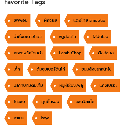
Favorite Tags
ชิพฟอน
ผักฉ่อย
แตงไทย smootie
น้ำผึ้งมะนาวโซดา
หมูต้มโค้ก
ไส้ผักโขม
กะพงพริกไทยดำ
Lamb Chop
ดิลล์ซอส
เค้้ก
ต้มซุปเปอร์ตีนไก่
ขนมสังขยาหน้าไข่
ปลาทับทิมต้มเค็ม
หมูห่อใบชะพลู
แกงเปรอะ
ไก่แช่บ
คุกกี้กรอบ
แซนวิสเค๊ก
คาเยน
kaya