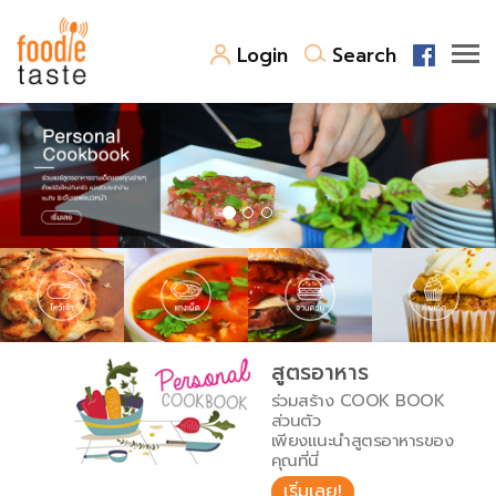
Login
Search
สูตรอาหาร
สูตรอาหารล่าสุด
พาไปชิม
Top Foodie
สารพันก้นครัว
เคล็ดลับน่ารู้
FoodPedia
เปรียบเทียบหน่วยการตวง
สูตรอาหาร
สร้าง Cookbook
ร่วมสร้าง COOK BOOK
เปรียบเทียบอุณหภูมิ
ส่วนตัว
เพียงแนะนำสูตรอาหารของ
เปรียบเทียบน้ำหนักวัตถุดิบ
คุณที่นี่
เริ่มเลย!