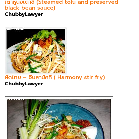
เต้าหู้นึ่งเต้าซี่ (Steamed tofu and preserved
black bean sauce)
ChubbyLawyer
ผัดไทย – จีนสามัคคี ( Harmony stir fry)
ChubbyLawyer