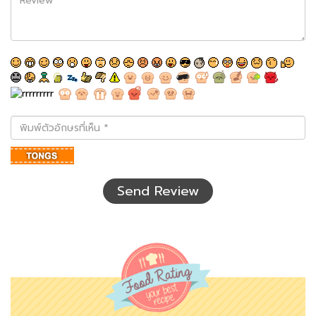
พิมพ์
ตัว
อักษร
ที่
เห็น
Send Review