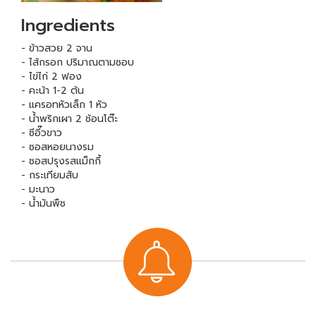
Ingredients
- ข้าวสวย 2 จาน
- ไส้กรอก ปริมาณตามชอบ
- ไข่ไก่ 2 ฟอง
- คะน้า 1-2 ต้น
- แครอทหัวเล็ก 1 หัว
- น้ำพริกเผา 2 ช้อนโต๊ะ
- ซีอี๊วขาว
- ซอสหอยนางรม
- ซอสปรุงรสแม็กกี้
- กระเทียมสับ
- มะนาว
- น้ำมันพืช