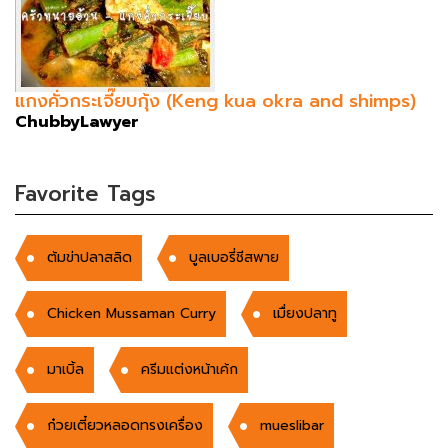
แกงคั่วกระเจี๊ยบกุ้ง (Keng kua okra and shimps)
ChubbyLawyer
Favorite Tags
ต้มข่าปลาสลิด
บูลเบอรี่ชีสพาย
Chicken Mussaman Curry
เมื่ยงปลาทู
มาเบิ้ล
ครีมแต่งหน้าเค้ก
ก๋วยเตี๋ยวหลอดทรงเครื่อง
mueslibar