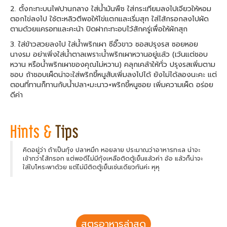
2. ตั้งกะทะบนไฟปานกลาง ใส่น้ำมันพืช ใส่กระเทียมลงไปเจียวให้หอม
ตอกไข่ลงไป ใช้ตะหลิวตีพอให้ไข่แตกและเริ่มสุก ใส่ไส้กรอกลงไปผัด
ตามด้วยแครอทและคะน้า ปิดฝากะทะอบไว้สักครู่เพื่อให้ผักสุก
3. ใส่ข้าวสวยลงไป ใส่น้ำพริกเผา ซีอิ๊วขาว ซอสปรุงรส ซอยหอย
นางรม อย่าเพิ่งใส่น้ำตาลเพราะน้ำพริกเผาหวานอยู่แล้ว (เว้นแต่ชอบ
หวาน หรือน้ำพริกเผาของคุณไม่หวาน) คลุกเคล้าให้ทั่ว ปรุงรสเพิ่มตาม
ชอบ ถ้าชอบเผ็ดน่าจะใส่พริกขี้หนูสับเพิ่มลงไปได้ ยังไม่ได้ลองนะคะ แต่
ตอนที่ทานก็ทานกับน้ำปลา+มะนาว+พริกขี้หนูซอย เพิ่มความเผ็ด อร่อย
ดีค่า
คิดอยู่ว่า ถ้าเป็นกุ้ง ปลาหมึก หอยลาย ประมาณว่าอาหารทะเล น่าจะ
เข้ากว่าไส้กรอก แต่พอดีไม่มีกุ้งเหลือติดตู้เย็นแล้วค่า อ้อ แล้วก็น่าจะ
ใส่ใบโหระพาด้วย แต่ไม่มีติดตู้เย็นเช่นเดียวกันค่ะ หุหุ
สูตรอาหารล่าสุด