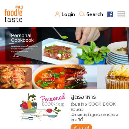
Login
Search
สูตรอาหาร
สูตรอาหารล่าสุด
พาไปชิม
Top Foodie
สารพันก้นครัว
เคล็ดลับน่ารู้
FoodPedia
เปรียบเทียบหน่วยการตวง
สูตรอาหาร
สร้าง Cookbook
ร่วมสร้าง COOK BOOK
เปรียบเทียบอุณหภูมิ
ส่วนตัว
เพียงแนะนำสูตรอาหารของ
เปรียบเทียบน้ำหนักวัตถุดิบ
คุณที่นี่
เริ่มเลย!