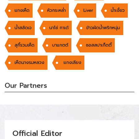
แกงเห็ด
หัวกระหล่ำ
Liver
น้ำเงี้ยว
น้ำสลัดเจ
นาโช่ กาเด้
ข้าวผัดน้ำพริกหนุ่ม
สุกี้รวมเห็ด
บาแกตต์
ซอสสปาเก็ตตี้
เห็ดนางรมหลวง
แกงเลียง
Our Partners
Official Editor