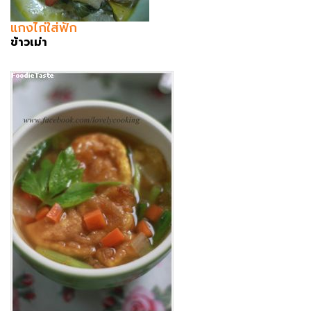
แกงไก่ใส่ฟัก
ข้าวเม่า