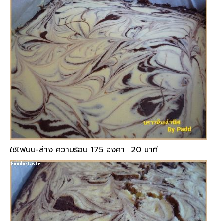
ใช้ไฟบน-ล่าง ความร้อน
175
องศา
20
นาที