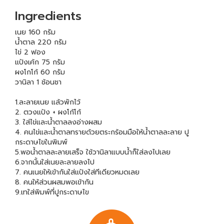
Ingredients
เนย 160 กรัม
น้ำตาล 220 กรัม
ไข่ 2 ฟอง
แป้งเค้ก 75 กรัม
ผงโกโก้ 60 กรัม
วานิลา 1 ช้อนชา
1.ละลายเนย แล้วพักไว้
2. ตวงแป้ง + ผงโก้โก้
3. ใส่ไข่และน้ำตาลลงอ่างผสม
4. คนไข่และน้ำตาลทรายด้วยตระกร้อมมือให้น้ำตาลละลาย ปู
กระดาษไขในพิมพ์
5.พอน้ำตาลละลายเสร็จ ใช้วานิลาแบบน้ำก็ใส่ลงไปเลย
6.จากนั้นใส่เนยละลายลงไป
7. คนเนยให้เข้ากันใส่แป้งใส่ทีเดียวหมดเลย
8. คนให้ส่วนผสมพอเข้ากัน
9.เทใส่พิมพ์ที่ปูกระดาษไข