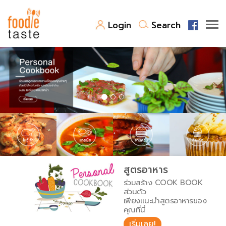
Login
Search
สูตรอาหาร
สูตรอาหารล่าสุด
พาไปชิม
Top Foodie
สารพันก้นครัว
เคล็ดลับน่ารู้
FoodPedia
เปรียบเทียบหน่วยการตวง
สูตรอาหาร
สร้าง Cookbook
ร่วมสร้าง COOK BOOK
เปรียบเทียบอุณหภูมิ
ส่วนตัว
เพียงแนะนำสูตรอาหารของ
เปรียบเทียบน้ำหนักวัตถุดิบ
คุณที่นี่
เริ่มเลย!