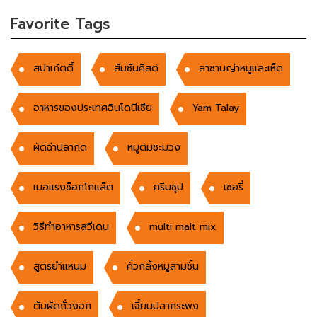
Favorite Tags
สปาเก้ตตี้
ส้มซันคิสต์
ลาซานญ่าหมูและเห็ด
อาหารของประเทศอินโดนีเซีย
Yam Talay
ผัดฉ่าปลากด
หมูต้มชะมวง
เมอแรงช็อกโกแล็ต
ครีมซุป
เชอรี่
วิธีทำอาหารสวีเดน
multi malt mix
สูตรยำแหนม
คั่วกลิ้งหมูสามชั้น
ตับผัดถั่วงอก
เจี๋ยนปลากระพง