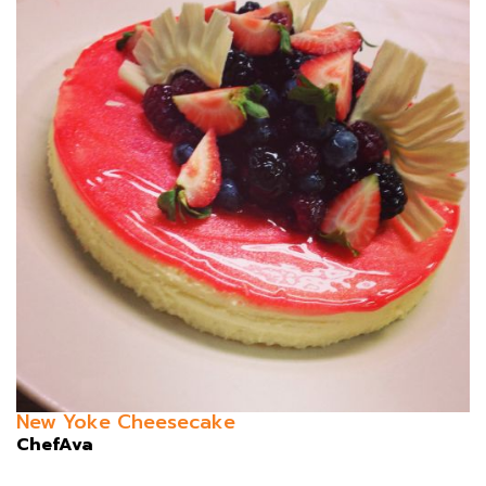
New Yoke Cheesecake
ChefAva