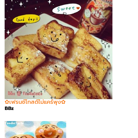
✿เฟรนช์โทสต์ไม่แคร์พุง✿
BBz