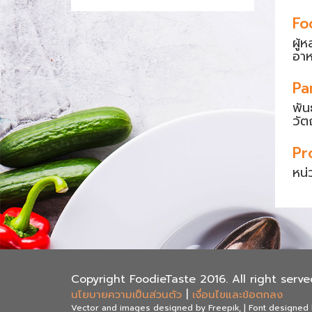
Fo
ผู้
อา
Pa
พัน
วัต
Pr
หน่
Copyright FoodieTaste 2016. All right serve
นโยบายความเป็นส่วนตัว
|
เงื่อนไขและข้อตกลง
Vector and images designed by Freepik, | Font designed