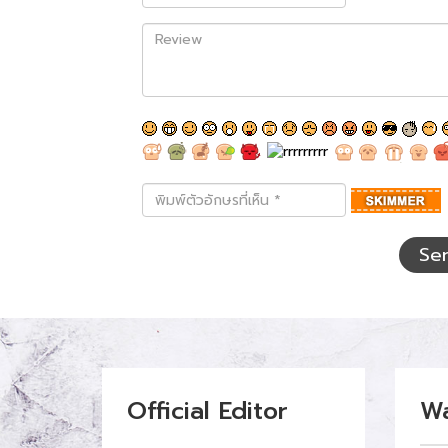
Review
พิมพ์
ตัว
อักษร
ที่
Se
เห็น
Official Editor
W