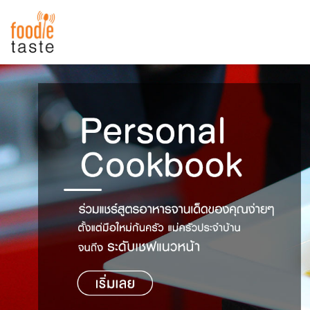
สูตรอาหาร
สูตรอาหารล่าสุด
พาไปชิม
Top Foodie
สารพันก้นครัว
เคล็ดลับน่ารู้
FoodPedia
เปรียบเทียบหน่วยการตวง
สร้าง Cookbook
เปรียบเทียบอุณหภูมิ
เปรียบเทียบน้ำหนักวัตถุดิบ