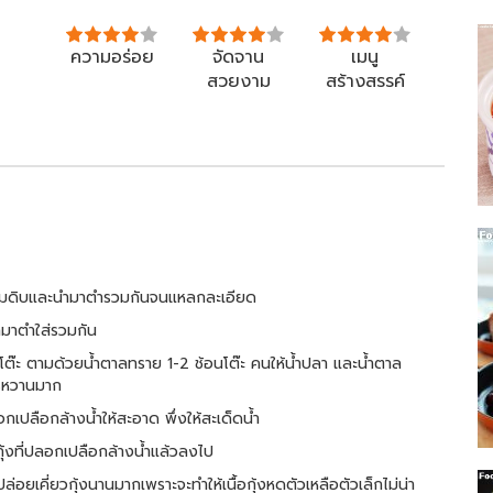
ความอร่อย
จัดจาน
เมนู
สวยงาม
สร้างสรรค์
ะขามดิบและนำมาตำรวมกันจนแหลกละเอียด
ำมาตำใส่รวมกัน
้อนโต๊ะ ตามด้วยน้ำตาลทราย 1-2 ช้อนโต๊ะ คนให้น้ำปลา และน้ำตาล
วรหวานมาก
อกเปลือกล้างน้ำให้สะอาด พึ่งให้สะเด็ดน้ำ
กุ้งที่ปลอกเปลือกล้างน้ำแล้วลงไป
อยเคี่ยวกุ้งนานมากเพราะจะทำให้เนื้อกุ้งหดตัวเหลือตัวเล็กไม่น่า