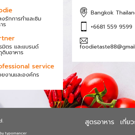
odie
Bangkok Thaila
หลงรักการทำและชิม
หาร
+6681 559 9599
rtner
ธมิตร และแบรนด์
foodietaste88@gmai
ถุดิบอาหาร
ofessional service
วยงานและองค์กร
สูตรอาหาร
เกี่
d.
 by typomancer