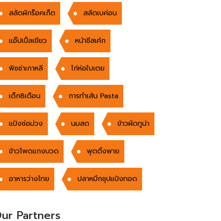
สลัดผักร็อคเก็ต
สลัดเบค่อน
แอ๊ปเปิ้ลเขียว
หน้าชีสเค้ก
พิซซ่าเกาหลี
ไก่ห่อใบเตย
เด็ก8เดือน
การทำเส้น Pasta
แป้งช่อม่วง
นมสด
ข้าวผัดทูน่า
ข้าวโพดแกงบวด
พุตดิ้งพาย
อาหารว่างไทย
ปลาหมึกชุปแป้งทอด
ur Partners