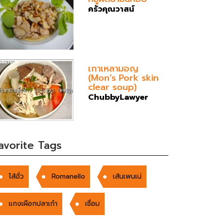
ครัวคุณวาสน์
เกาเหลามอญ
(Mon’s Pork skin
clear soup)
ChubbyLawyer
avorite Tags
ไส้อั่ว
Romanello
เส้นเพนเน่
แกงเผือกปลาเก๋า
เชื่อม