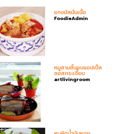
แกงมัสมั่นเนื้อ
FoodieAdmin
หมูสามชั้นอบแอปเปิ้ล
ซอสกระเจี๊ยบ
artlivingroom
หมูผัดน้ำมันหอย