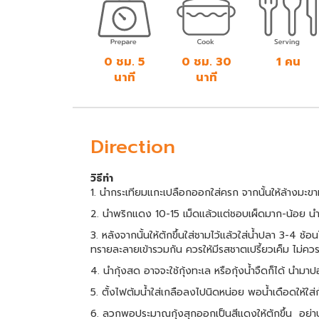
0 ชม. 5
0 ชม. 30
1 คน
นาที
นาที
Direction
วิธีทำ
1. นำกระเทียมแกะเปลือกออกใส่ครก จากนั้นให้ล้างม
2. นำพริกแดง 10-15 เม็ดแล้วแต่ชอบเผ็ดมาก-น้อย น
3. หลังจากนั้นให้ตักขึ้นใส่ชามไว้แล้วใส่น้ำปลา 3-4 ช
ทรายละลายเข้ารวมกัน ควรให้มีรสชาตเปรี้ยวเค็ม ไม่ค
4. นำกุ้งสด อาจจะใช้กุ้งทะเล หรือกุ้งน้ำจืดก็ได้ นำมาป
5. ตั้งไฟต้มน้ำใส่เกลือลงไปนิดหน่อย พอน้ำเดือดให้ใส่
6. ลวกพอประมาณกุ้งสุกออกเป็นสีแดงให้ตักขึ้น อย่าปล่