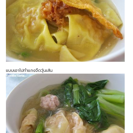
แบบเอาไปทำแกงจืดวุ้นเส้น