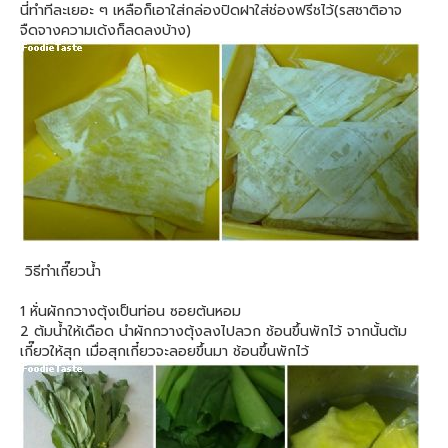
นี่ทำทีละเยอะ ๆ เหลือก็เอาใส่กล่องปิดฝาใส่ช่องฟรีชไว้(รสชาติอาจ
จืดจางความเด้งก็ลดลงบ้าง)
วิธีทำเกี๊ยวน้ำ
1 หั่นผักกวางตุ้งเป็นท่อน ซอยต้นหอม
2 ต้มน้ำให้เดือด นำผักกวางตุ้งลงไปลวก ช้อนขึ้นพักไว้ จากนั้นต้ม
เกี๊ยวให้สุก เมื่อสุกเกี๋ยวจะลอยขึ้นมา ช้อนขึ้นพักไว้