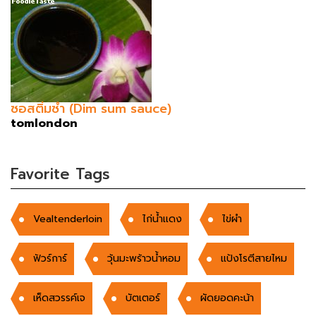
ซอสติ่มซำ (Dim sum sauce)
tomlondon
Favorite Tags
Vealtenderloin
ไก่น้ำเเดง
ไข่ผำ
ฟัวร์การ์
วุ้นมะพร้าวน้ำหอม
แป้งโรตีสายไหม
เห็ดสวรรค์เจ
บัตเตอร์
ผัดยอดคะน้า