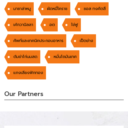
มาซาล่าหมู
ผัดหมี่โคราช
ซอส ทงคัตสึ
เค้กวานิลลา
อต
ไข่ฟู
ศัพท์และเทคนิคประกอบอาหาร
เป็ดย่าง
ต้มข่าไก่นมสด
หมั่นโถมันเทศ
แกงเลียงฟักทอง
Our Partners