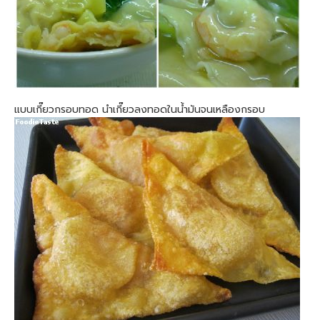
แบบเกี๊ยวกรอบทอด นำเกี๊ยวลงทอดในน้ำมันจนเหลืองกรอบ