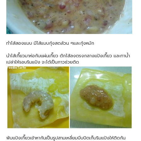
ทำไส้สองแบบ มีไส้แบบกุ้งสดล้วน ๆและกุ้งหมัก
นำไส้เกี๊ยวมาห่อกับแผ่นเกี๊ยว ตักไส้ลงตรงกลางแป้งเกี๊ยว และทาน้ำ
เปล่าให้รอบริมแป้ง จะได้เป็นกาวช่วยติด
พับแป้งเกี๊ยวเข้าหากันเป็นรูปสามเหลี่ยมบีบปิดเก็บริมแป้งให้ติดกัน