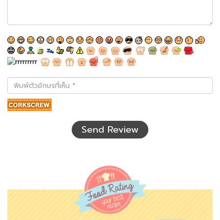
พิมพ์
ตัว
อักษร
ที่
เห็น
Send Review