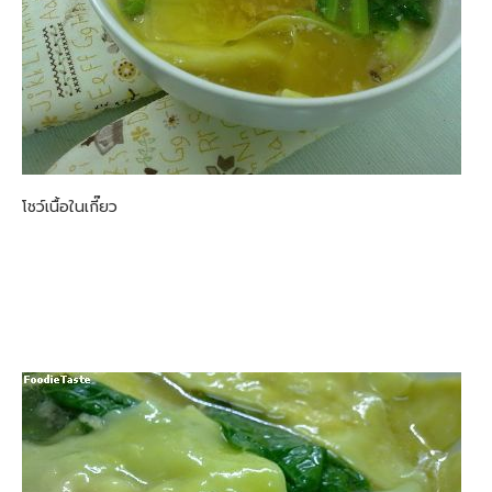
โชว์เนื้อในเกี๊ยว