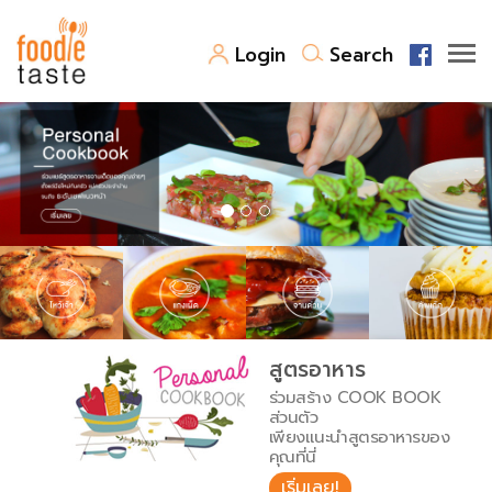
Login
Search
สูตรอาหาร
สูตรอาหารล่าสุด
พาไปชิม
Top Foodie
สารพันก้นครัว
เคล็ดลับน่ารู้
FoodPedia
เปรียบเทียบหน่วยการตวง
สูตรอาหาร
สร้าง Cookbook
ร่วมสร้าง COOK BOOK
เปรียบเทียบอุณหภูมิ
ส่วนตัว
เพียงแนะนำสูตรอาหารของ
เปรียบเทียบน้ำหนักวัตถุดิบ
คุณที่นี่
เริ่มเลย!