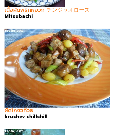
เนื้อผัดพริกหยวก チンジャオロース
Mitsubachi
ผัดโหงวก๊วย
kruchev chillchill