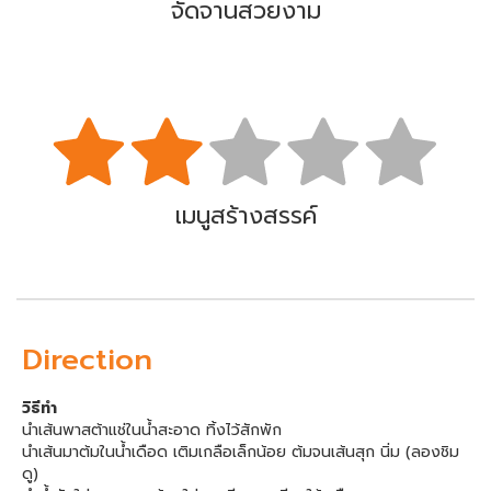
จัดจานสวยงาม
เมนูสร้างสรรค์
Direction
วิธีทำ
นำเส้นพาสต้าแช่ในน้ำสะอาด ทิ้งไว้สักพัก
นำเส้นมาต้มในน้ำเดือด เติมเกลือเล็กน้อย ต้มจนเส้นสุก นิ่ม (ลองชิม
ดู)