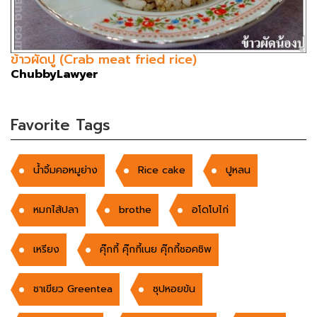
ข้าวผัดปู (Crab meat fried rice)
ChubbyLawyer
Favorite Tags
น้ำจิ้มคอหมูย่าง
Rice cake
ปูหลน
หมกไส้ปลา
brothe
อโดโบไก่
เหรียง
คุ๊กกี้ คุ๊กกี้เนย คุ๊กกี้ชอคชิพ
ชาเขียว Greentea
ซุปหอยข้น