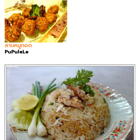
ลาบหมูทอด
PuPuleLe