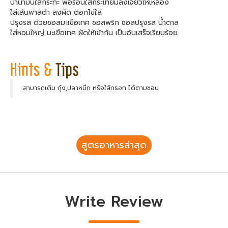
นำน้ำมันใส่กระทะ พอร้อนใส่กระเทียมลงเจียวให้เหลือง
ใส่เส้นพาสต้า ลงผัด ตอกไข่ใส่
ปรุงรส ด้วยซอสมะเขือเทศ ซอสพริก ซอสปรุงรส น้ำตาล
ใส่หอมใหญ่ มะเขือเทศ ผัดให้เข้ากัน เป็นอันเสร็จเรียบร้อย
สามารถเติม กุ้ง,ปลาหมึก หรือใส้กรอก ได้ตามชอบ
สูตรอาหารล่าสุด
Write Review