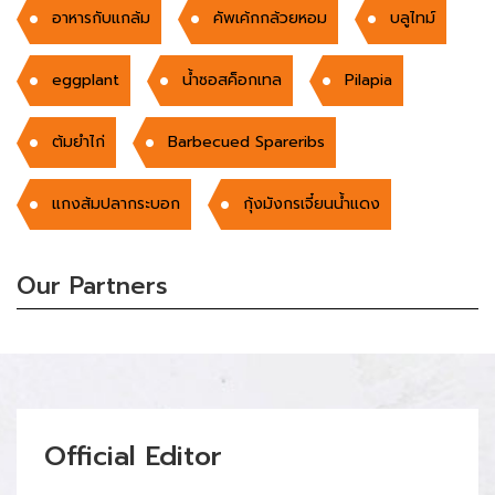
อาหารกับแกล้ม
คัพเค้กกล้วยหอม
บลูไทม์
eggplant
น้ำซอสค็อกเทล
Pilapia
ต้มยำไก่
Barbecued Spareribs
แกงส้มปลากระบอก
กุ้งมังกรเจี๋ยนน้ำแดง
Our Partners
Official Editor