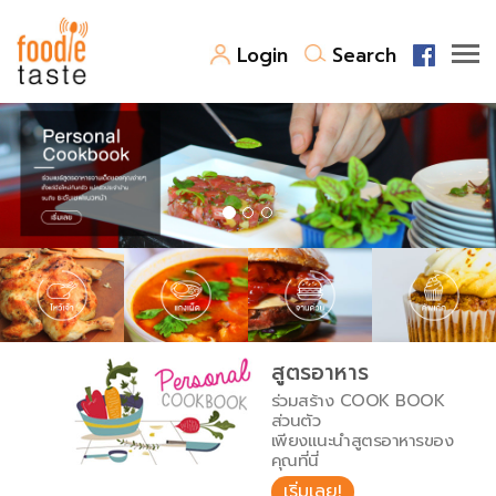
Login
Search
สูตรอาหาร
สูตรอาหารล่าสุด
พาไปชิม
Top Foodie
สารพันก้นครัว
เคล็ดลับน่ารู้
FoodPedia
เปรียบเทียบหน่วยการตวง
สูตรอาหาร
สร้าง Cookbook
ร่วมสร้าง COOK BOOK
เปรียบเทียบอุณหภูมิ
ส่วนตัว
เพียงแนะนำสูตรอาหารของ
เปรียบเทียบน้ำหนักวัตถุดิบ
คุณที่นี่
เริ่มเลย!