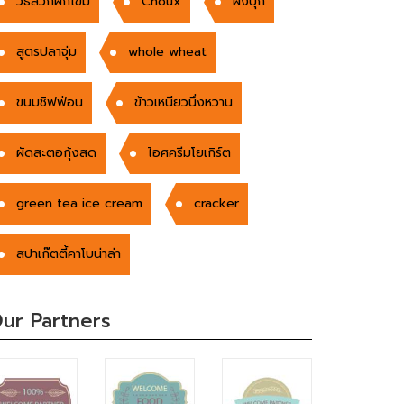
วิธีลวกผักโขม
Choux
ผงบุก
สูตรปลาจุ่ม
whole wheat
ขนมชิฟฟ่อน
ข้าวเหนียวนึ่งหวาน
ผัดสะตอกุ้งสด
ไอศครีมโยเกิร์ต
green tea ice cream
cracker
สปาเก๊ตตี้คาโบน่าล่า
ur Partners