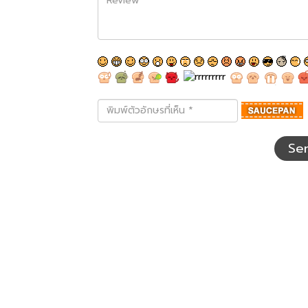
พิมพ์
ตัว
อักษร
ที่
Se
เห็น