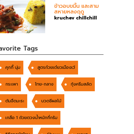
ข้าวอบขมิ้น และสาม
สหายหลงฤดู
kruchev chillchill
avorite Tags
คุกกี้ นุ่ม
สูตรก๋วยเต๋ยวเมืองเว้
กระเพา
ไทย-กลาง
กุ้งครีมสลัด
ต้มจืดมะระ
บวดชีผลไม้
เกลือ 1 ถ้วยตวงน้ำหนักกี่กรัม