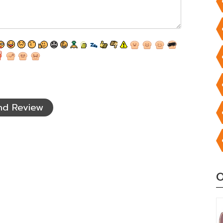
nd Review
O