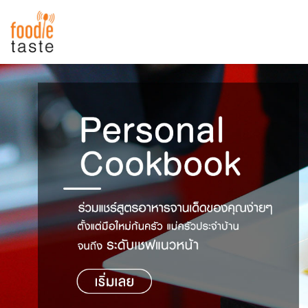
สูตรอาหาร
สูตรอาหารล่าสุด
พาไปชิม
Top Foodie
สารพันก้นครัว
เคล็ดลับน่ารู้
FoodPedia
เปรียบเทียบหน่วยการตวง
สร้าง Cookbook
เปรียบเทียบอุณหภูมิ
เปรียบเทียบน้ำหนักวัตถุดิบ