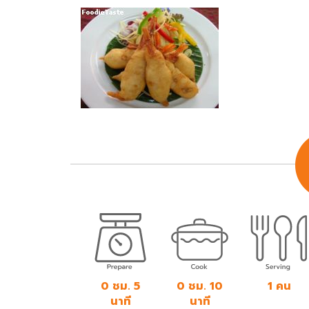
0 ชม. 5
0 ชม. 10
1 คน
นาที
นาที