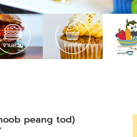
choob peang tod)
w