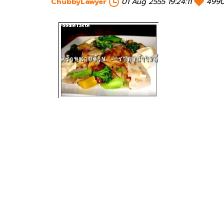
ChubbyLawyer
01 Aug 2555 19:24:11
4990