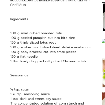
แป้งมันกับแป้งท้าวยายม่อมผสมอย่างละเท่าๆกัน ใส่น้ำเล็ก
น้อยให้ข้นๆ
Ingredients
100 g small cubed boarded tofu
100 g peeled pumpkin cut into bite size
150 g thinly sliced lotus root
100 g soaked and halved dried shitake mushroom
100 g baby broccoli cut into small pieces
150 g flat noodle
1 tbs. finely chopped salty dried Chinese radish
Seasonings
½ tsp. sugar
1 ½ tsp. seasoning sauce
1 tsp. dark and sweet soy sauce
The concentrated solution of corn starch and