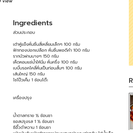
 view
Ingredients
ส่วนประกอบ
เต้าหู้แข็งหั่นชิ้นสี่เหลี่ยมเล็กๆ 100 กรัม
ฟักทองปอกเปลือก หั่นชิ้นพอดีคำ 100 กรัม
รากบัวฝานบางๆ 150 กรัม
เห็ดหอมแช่น้ำให้นิ่ม หั่นครึ่ง 100 กรัม
เบบี้บรอคโคลี่หั่นเป็นท่อนสั้นๆ 100 กรัม
เส้นใหญ่ 150 กรัม
R
ไชโป๊วเค็ม 1 ช้อนโต๊ะ
เครื่องปรุง
น้ำตาลทราย ½ ช้อนชา
ซอสปรุงรส 1 ½ ช้อนชา
ซีอิ๊วดำหวาน 1 ช้อนชา