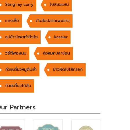
Sting ray curry
ใบสะระแหน่
แกงเห็ด
ต้มส้มปลากะพงขาว
ซุปข้าวโพดทำยังไง
kassler
วิธีตีฟองนม
ห่อหมกปลาช่อน
ก๋วยเตี๋ยวหมูต้มยำ
ข้าวผัดไข่ไส้กรอก
ก๋วยเตี๋ยวไก่สับ
ur Partners