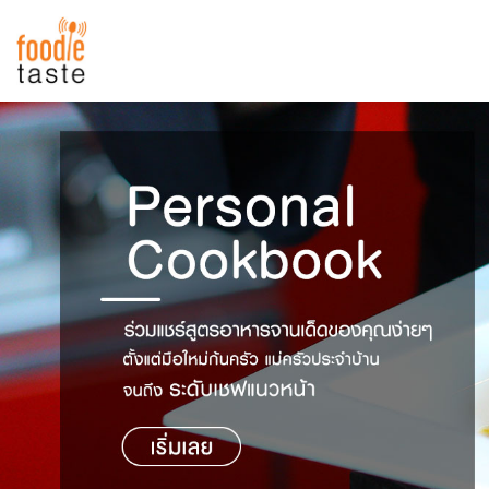
สูตรอาหาร
สูตรอาหารล่าสุด
พาไปชิม
Top Foodie
สารพันก้นครัว
เคล็ดลับน่ารู้
FoodPedia
เปรียบเทียบหน่วยการตวง
สร้าง Cookbook
เปรียบเทียบอุณหภูมิ
เปรียบเทียบน้ำหนักวัตถุดิบ