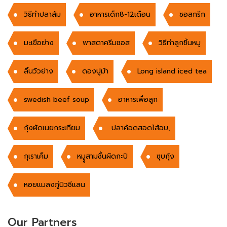
วิธีทำปลาส้ม
อาหารเด็ก8-12เดือน
ซอสกรีก
มะเขือย่าง
พาสตาครีมซอส
วิธีทำลูกชิ้นหมู
ลิ้นวัวย่าง
ดองปูม้า
Long island iced tea
swedish beef soup
อาหารเพื่อลูก
กุ้งผัดเนยกระเทียม
ปลาค้อดสอดไส้อบ,
กุเราเค็ม
หมููสามชั้นผัดกะปิ
ซุบกุ้ง
หอยแมลงภู่นิวซีแลน
Our Partners