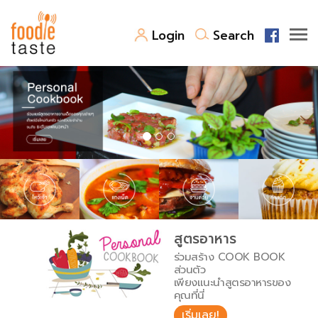
Login
Search
สูตรอาหาร
สูตรอาหารล่าสุด
พาไปชิม
Top Foodie
สารพันก้นครัว
เคล็ดลับน่ารู้
FoodPedia
เปรียบเทียบหน่วยการตวง
สูตรอาหาร
สร้าง Cookbook
ร่วมสร้าง COOK BOOK
เปรียบเทียบอุณหภูมิ
ส่วนตัว
เพียงแนะนำสูตรอาหารของ
เปรียบเทียบน้ำหนักวัตถุดิบ
คุณที่นี่
เริ่มเลย!