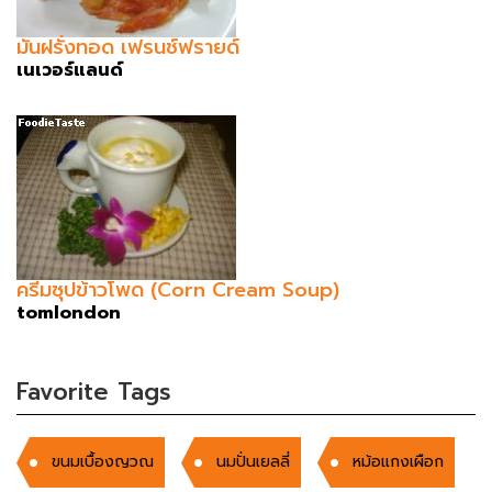
มันฝรั่งทอด เฟรนช์ฟรายด์
เนเวอร์แลนด์
ครีมซุปข้าวโพด (Corn Cream Soup)
tomlondon
Favorite Tags
ขนมเบื้องญวณ
นมปั่นเยลลี่
หม้อแกงเผือก