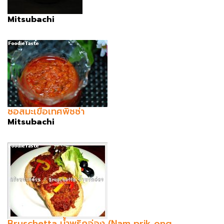
Mitsubachi
ซอสมะเขือเทศพิชซ่า
Mitsubachi
Bruschetta น้ำพริกอ่อง (Nam prik ong