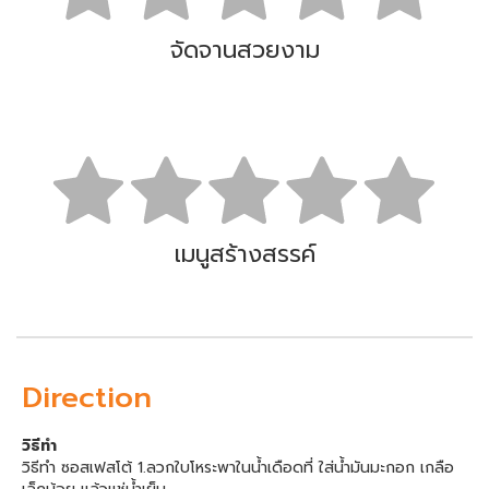
จัดจานสวยงาม
เมนูสร้างสรรค์
Direction
วิธีทำ
วิธีทำ ซอสเฟสโต้ 1.ลวกใบโหระพาในน้ำเดือดที่ ใส่น้ำมันมะกอก เกลือ