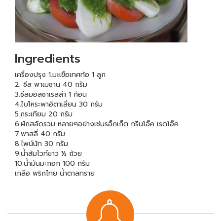
Ingredients
เครื่องปรุง 1.มะเขือเทศท้อ 1 ลูก
2. ชีส พาเมซาน 40 กรัม
3.ชีสมอสซาเรลล่า 1 ก้อน
4.ใบโหระพาอิตาเลี่ยน 30 กรัม
5.กระเทียม 20 กรัม
6.ผักสลัดรวม หลายๆอย่างเช่นรอ็กเก็ต กรีนโอ๊ค เรดโอ๊ค
7.พาสลี่ 40 กรัม
8.ไพน์นัท 30 กรัม
9.น้ำส้มไวท์ขาว ½ ถ้วย
10.น้ำมันมะกอก 100 กรัม
เกลือ พริกไทย น้ำตาลทราย