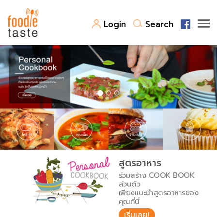
Login
Search
สูตรอาหาร
สูตรอาหารล่าสุด
พาไปชิม
Top Foodie
สารพันก้นครัว
เคล็ดลับน่ารู้
FoodPedia
เปรียบเทียบหน่วยการตวง
สูตรอาหาร
สร้าง Cookbook
ร่วมสร้าง COOK BOOK
เปรียบเทียบอุณหภูมิ
ส่วนตัว
เพียงแนะนำสูตรอาหารของ
เปรียบเทียบน้ำหนักวัตถุดิบ
คุณที่นี่
เริ่มเลย!