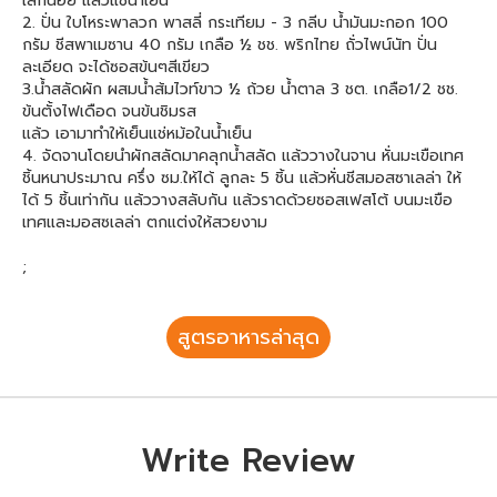
เล็กน้อย แล้วแช่น้ำเย็น
2. ปั่น ใบโหระพาลวก พาสลี่ กระเทียม - 3 กลีบ น้ำมันมะกอก 100
กรัม ชีสพาเมซาน 40 กรัม เกลือ ½ ชช. พริกไทย ถั่วไพน์นัท ปั่น
ละเอียด จะได้ซอสข้นๆสีเขียว
3.น้ำสลัดผัก ผสมน้ำส้มไวท์ขาว ½ ถ้วย น้ำตาล 3 ชต. เกลือ1/2 ชช.
ข้นตั้งไฟเดือด จนข้นชิมรส
แล้ว เอามาทำให้เย็นแช่หม้อในน้ำเย็น
4. จัดจานโดยนำผักสลัดมาคลุกน้ำสลัด แล้ววางในจาน หั่นมะเขือเทศ
ชิ้นหนาประมาณ ครึ่ง ซม.ให้ได้ ลูกละ 5 ชิ้น แล้วหั่นชีสมอสซาเลล่า ให้
ได้ 5 ชิ้นเท่ากัน แล้ววางสลับกัน แล้วราดด้วยซอสเฟสโต้ บนมะเขือ
เทศและมอสซเลล่า ตกแต่งให้สวยงาม
;
สูตรอาหารล่าสุด
Write Review