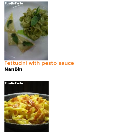
Fettucini with pesto sauce
NanBin