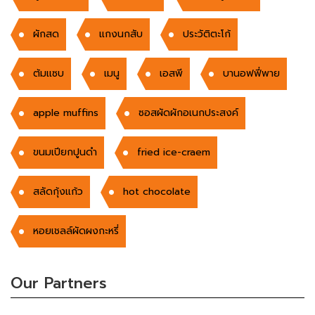
ผักสด
แกงนกสับ
ประวัติตะโก้
ต้มเเซบ
เมนู
เอสพี
บานอฟฟี่พาย
apple muffins
ซอสผัดผักอเนกประสงค์
ขนมเปียกปูนดํา
fried ice-craem
สลัดกุ้งแก้ว
hot chocolate
หอยเชลล์ผัดผงกะหรี่
Our Partners