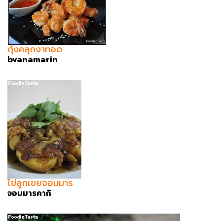
กุ้งคลุกงาทอด
bvanamarin
ไข่ลูกเขยจอมมาร
จอมมารคากิ