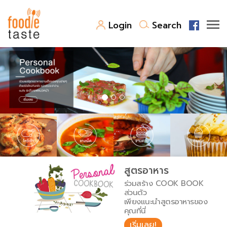
Login
Search
สูตรอาหาร
สูตรอาหารล่าสุด
พาไปชิม
Top Foodie
สารพันก้นครัว
เคล็ดลับน่ารู้
FoodPedia
เปรียบเทียบหน่วยการตวง
สูตรอาหาร
สร้าง Cookbook
ร่วมสร้าง COOK BOOK
เปรียบเทียบอุณหภูมิ
ส่วนตัว
เพียงแนะนำสูตรอาหารของ
เปรียบเทียบน้ำหนักวัตถุดิบ
คุณที่นี่
เริ่มเลย!