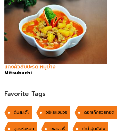
แกงคั่วสับปะรด หมูย่าง
Mitsubachi
Favorite Tags
ตับสะเต๊ะ
วิธีห่อแซนวิช
ดอกเก๊กฮวยทอด
สูตรห่อหมก
เซอเลอรี่
ทำน้ำปูนยังไง