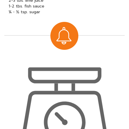
2-3 tbs. lime juice
1-2 tbs. fish sauce
¼ - ½ tsp. sugar