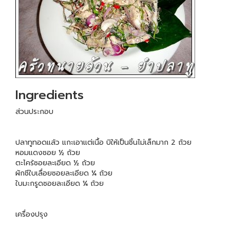
Ingredients
ส่วนประกอบ
ปลาทูทอดแล้ว แกะเอาแต่เนื้อ บิให้เป็นชิ้นไม่เล็กมาก 2 ถ้วย
หอมแดงซอย ½ ถ้วย
ตะไคร้ซอยละเอียด ½ ถ้วย
ผักชีใบเลื่อยซอยละเอียด ¼ ถ้วย
ใบมะกรูดซอยละเอียด ¼ ถ้วย
เครื่องปรุง