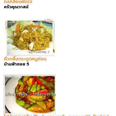
ใบเหลียงผัดไข่
ครัวคุณวาสน์
คั่วกลิ้งกระดูกหมูอ่อน
บ้านฟ้าซอย 5