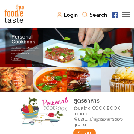
Login
Search
สูตรอาหาร
สูตรอาหารล่าสุด
พาไปชิม
Top Foodie
สารพันก้นครัว
เคล็ดลับน่ารู้
FoodPedia
เปรียบเทียบหน่วยการตวง
สูตรอาหาร
สร้าง Cookbook
ร่วมสร้าง COOK BOOK
เปรียบเทียบอุณหภูมิ
ส่วนตัว
เพียงแนะนำสูตรอาหารของ
เปรียบเทียบน้ำหนักวัตถุดิบ
คุณที่นี่
เริ่มเลย!