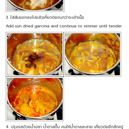
3. ใส่ส้มแขกลงไปแล้วเคี่ยวต่อจนกว่าจะเข้าเนื้อ
Add sun dried garcinia and continue to simmer until tender.
4. ปรุงรสด้วยน้ำปลา น้ำตาลปี๊บ คนให้น้ำตาลละลาย เคี่ยวต่ออีกสักครู่