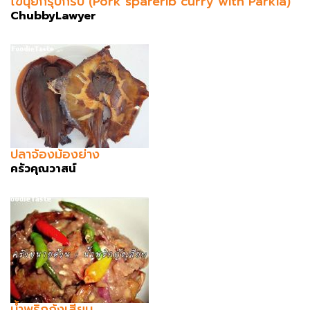
ไข่นุ้ยกรุบกริบ (Pork sparerib curry with Parkia)
ChubbyLawyer
ปลาจ้องม้องย่าง
ครัวคุณวาสน์
น้ำพริกกุ้งเสียบ