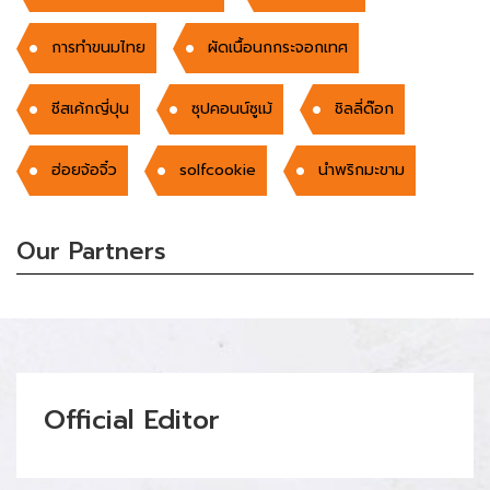
การทำขนมไทย
ผัดเนื้อนกกระจอกเทศ
ชีสเค้กญี่ปุน
ซุปคอนน์ซูเม้
ชิลลี่ด๊อก
ฮ่อยจ้อจิ๋ว
solfcookie
นำพริกมะขาม
Our Partners
Official Editor