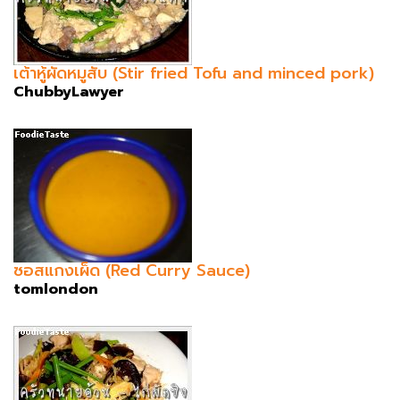
เต้าหู้ผัดหมูสับ (Stir fried Tofu and minced pork)
ChubbyLawyer
ซอสแกงเผ็ด (Red Curry Sauce)
tomlondon