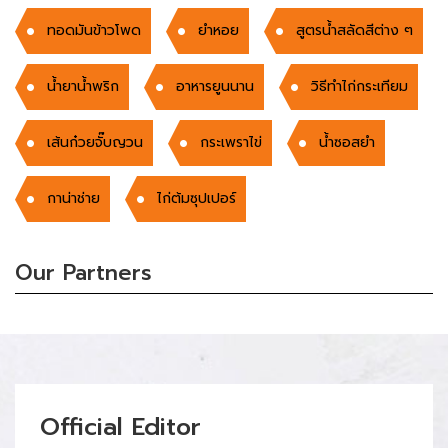
ทอดมันข้าวโพด
ยำหอย
สูตรน้ำสลัดสีต่าง ๆ
น้ำยาน้ำพริก
อาหารยูนนาน
วิธีทำไก่กระเทียม
เส้นก๋วยจั๊บญวน
กระเพราไข่
น้ำซอสยำ
กาน่าช่าย
ไก่ต้มซุปเปอร์
Our Partners
Official Editor