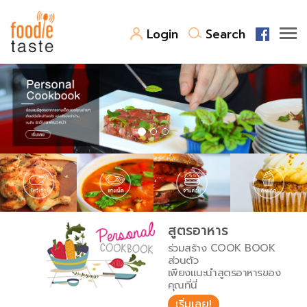
Login
Search
สูตรอาหาร
สูตรอาหารล่าสุด
พาไปชิม
Top Foodie
สารพันก้นครัว
เคล็ดลับน่ารู้
FoodPedia
เปรียบเทียบหน่วยการตวง
สูตรอาหาร
สร้าง Cookbook
ร่วมสร้าง COOK BOOK
เปรียบเทียบอุณหภูมิ
ส่วนตัว
เพียงแนะนำสูตรอาหารของ
เปรียบเทียบน้ำหนักวัตถุดิบ
คุณที่นี่
เริ่มเลย!