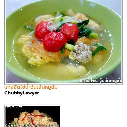
แกงจืดไข่น้ำวุ้นเส้นหมูสับ
ChubbyLawyer