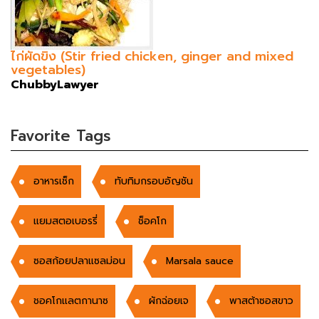
ไก่ผัดขิง (Stir fried chicken, ginger and mixed
vegetables)
ChubbyLawyer
Favorite Tags
อาหารเช็ก
ทับทิมกรอบอัญชัน
แยมสตอเบอรรี่
ช็อคโก
ซอสก้อยปลาแซลม่อน
Marsala sauce
ชอคโกแลตกานาซ
ผักฉ่อยเจ
พาสต้าซอสขาว