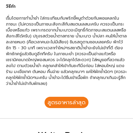
วิธีทำ
เริิ่มโดยการทำน้ำยำ ใส่กระเทียมกับพริกขี้หนูตำด้วยกันพอแหลกใน
ภาชนะ (ไม่ควรจะเป็นภาชนะสังกะสีกับสแตนเลสนะครับ ควรจะเป็นกระ
เบื้องหรือแก้ว เพราะกรดจากน้ำมะนาวจะมีฤทธิ์กัดภาชนะสแตนเลสหรือ
สังกะสีได้ครับ) ปรุงรสด้วยน้ำตาลทราย น้ำมะนาว น้ำปลา คนให้น้ำตาล
ละลายหมด (คือเวลาคนจะไม่มีเสียง) ชิมรสดูตามชอบเลยครับ พักไว้
ซัก 15 - 30 นาที เพราะเวลาทำใหม่ๆรสชาติน้ำยำจะยังไม่เข้าที่ดี ต้อง
พักซักครู่แล้วชิมดูอีกทีครับ ในภาชนะยำ (ควรจะเป็นอ่างแก้วหรือ
เซรามิคขนาดใหญ่พอสมควร จะได้คลุกได้สะดวก) ใส่หมูยอที่ลวกแล้ว
ลงไป ตามด้วยน้ำยำ คลุกเคล้าให้เข้ากันซะทีนึงก่อน ใส่หอมใหญ่ แตง
ร้าน มะเขือเทศ ต้นหอม คึ่นฉ่าย แล้วคลุกเบาๆ แค่ให้ผักช้ำนิดๆ (ควรจะ
คลุกให้ผักช้ำนิดๆนะครับ น้ำยำจะได้ซึมเข้าเนื้อผัก ถ้าคลุกเบาเกินจะรู้สึก
ว่าน้ำยำไม่เข้ากับผักเลย)
สูตรอาหารล่าสุด