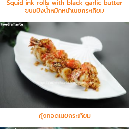
Squid ink rolls with black garlic butter
ขนมปังน้ำหมึกหน้าเนยกระเทียม
กุ้งทอดเนยกระเทียม