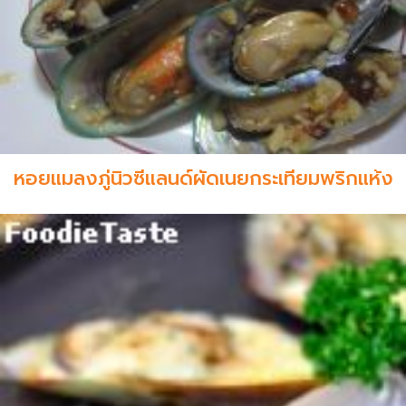
หอยแมลงภู่นิวซีแลนด์ผัดเนยกระเทียมพริกแห้ง