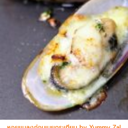
หอยแมลงภู่อบเนยกระเทียม by Yummy Za!