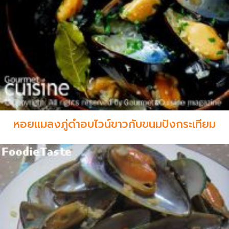
หอยแมลงภู่ดำอบไวน์ขาวกับขนมปังกระเทียม