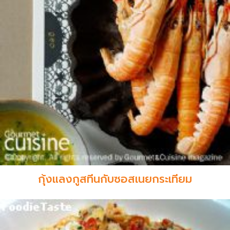
กุ้งแลงกูสทีนกับซอสเนยกระเทียม