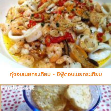
กุ้งอบเนยกระเทียม - ซีฟู๊ดอบเนยกระเทียม