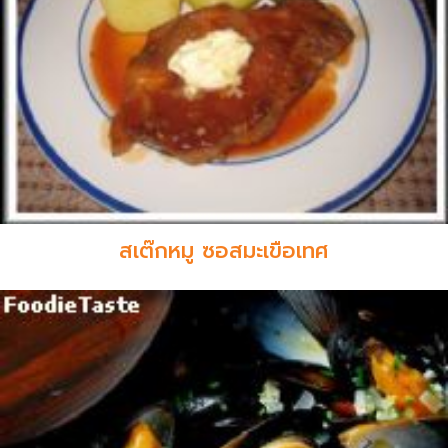
สเต๊กหมู ซอสมะเขือเทศ