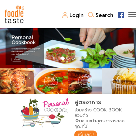
Login
Search
สูตรอาหาร
สูตรอาหารล่าสุด
พาไปชิม
Top Foodie
สารพันก้นครัว
เคล็ดลับน่ารู้
FoodPedia
เปรียบเทียบหน่วยการตวง
สูตรอาหาร
สร้าง Cookbook
ร่วมสร้าง COOK BOOK
เปรียบเทียบอุณหภูมิ
ส่วนตัว
เพียงแนะนำสูตรอาหารของ
เปรียบเทียบน้ำหนักวัตถุดิบ
คุณที่นี่
เริ่มเลย!