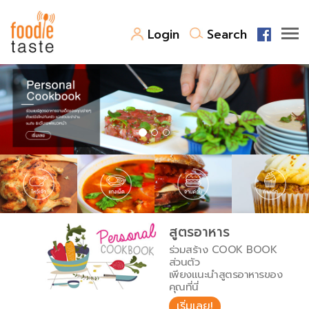
Login
Search
สูตรอาหาร
สูตรอาหารล่าสุด
พาไปชิม
Top Foodie
สารพันก้นครัว
เคล็ดลับน่ารู้
FoodPedia
เปรียบเทียบหน่วยการตวง
สูตรอาหาร
สร้าง Cookbook
ร่วมสร้าง COOK BOOK
เปรียบเทียบอุณหภูมิ
ส่วนตัว
เพียงแนะนำสูตรอาหารของ
เปรียบเทียบน้ำหนักวัตถุดิบ
คุณที่นี่
เริ่มเลย!