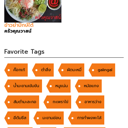
ข้าวยำปักษ์ใต้
ครัวคุณวาสน์
Favorite Tags
ค๊อกเก้
ตำลึง
ผัดบะหมี่
galingal
น้ำมะขามเข้มข้น
หมูเเน่น
หม้อแกง
ส้มตำมะละกอ
กะเพราไข่
อาหารว่าง
อีดัมชีส
มะขามอ่อน
การทำผงพะโล้