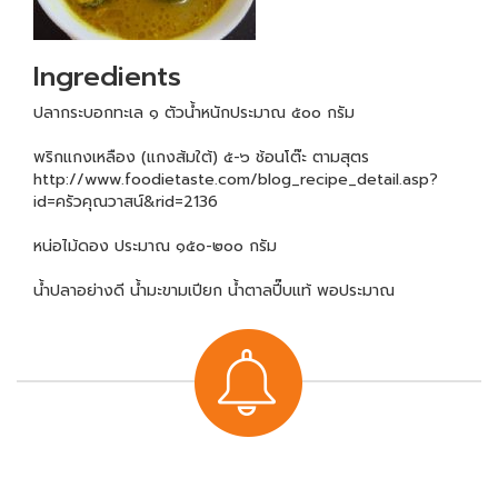
Ingredients
ปลากระบอกทะเล ๑ ตัวน้ำหนักประมาณ ๕๐๐ กรัม
พริกแกงเหลือง (แกงส้มใต้) ๕-๖ ช้อนโต๊ะ ตามสุตร
http://www.foodietaste.com/blog_recipe_detail.asp?
id=ครัวคุณวาสน์&rid=2136
หน่อไม้ดอง ประมาณ ๑๕๐-๒๐๐ กรัม
น้ำปลาอย่างดี น้ำมะขามเปียก น้ำตาลปี๊บแท้ พอประมาณ