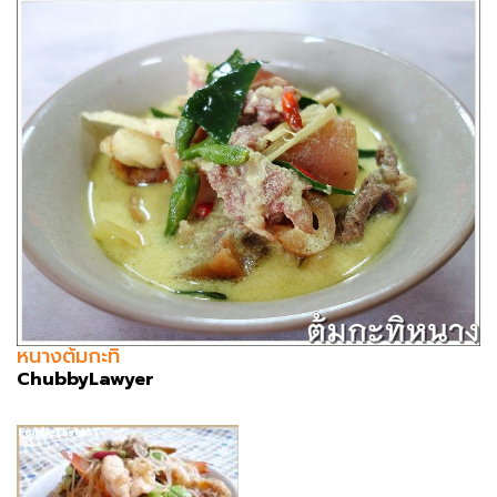
หนางต้มกะทิ
ChubbyLawyer