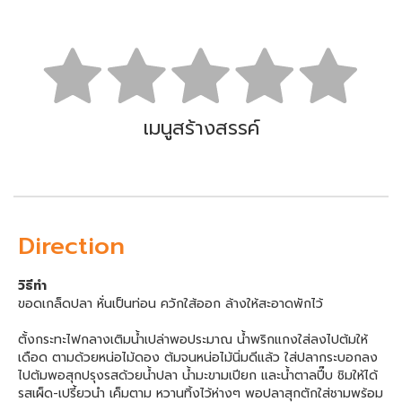
เมนูสร้างสรรค์
Direction
วิธีทำ
ขอดเกล็ดปลา หั่นเป็นท่อน ควักใส้ออก ล้างให้สะอาดพักไว้
ตั้งกระทะไฟกลางเติมน้ำเปล่าพอประมาณ น้ำพริกแกงใส่ลงไปต้มให้
เดือด ตามด้วยหน่อไม้ดอง ต้มจนหน่อไม้นิ่มดีแล้ว ใส่ปลากระบอกลง
ไปต้มพอสุกปรุงรสด้วยน้ำปลา น้ำมะขามเปียก และน้ำตาลปี๊บ ชิมให้ได้
รสเผ็ด-เปรี้ยวนำ เค็มตาม หวานทิ้งไว้ห่างๆ พอปลาสุกตักใส่ชามพร้อม