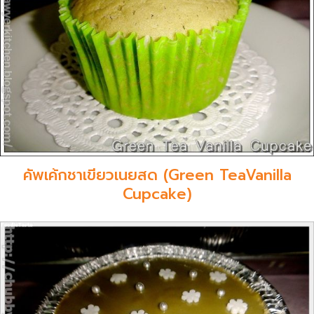
คัพเค้กชาเขียวเนยสด (Green TeaVanilla
Cupcake)