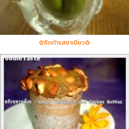
✿ซิกก้ารสชาเขียว✿