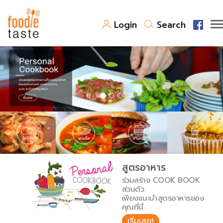
Login
Search
สูตรอาหาร
สูตรอาหารล่าสุด
พาไปชิม
Top Foodie
สารพันก้นครัว
เคล็ดลับน่ารู้
FoodPedia
เปรียบเทียบหน่วยการตวง
สูตรอาหาร
สร้าง Cookbook
ร่วมสร้าง COOK BOOK
เปรียบเทียบอุณหภูมิ
ส่วนตัว
เพียงแนะนำสูตรอาหารของ
เปรียบเทียบน้ำหนักวัตถุดิบ
คุณที่นี่
เริ่มเลย!