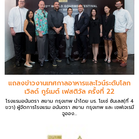
แถลงข่าวงานเทศกาลอาหารและไวน์ระดับโลก
เวิลด์ กูร์เมต์ เฟสติวัล ครั้งที่ 22
โรงแรมอนันตรา สยาม กรุงเทพ นำโดย มร. โฆเซ่ ซันเลส(ที่ 4
ขวา) ผู้จัดการโรงแรม อนันตรา สยาม กรุงเทพ และ เชฟเจเรมี
จูออง...