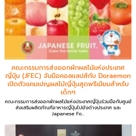
คณะกรรมการส่งออกผักผลไม้แห่งประเทศ
ญี่ปุ่น (JFEC) จับมือคอลแลปส์กับ Doraemon
เปิดตัวแคมเปญผลไม้ญี่ปุ่นสุดพรีเมียมสำหรับ
เด็กๆ
คณะกรรมการส่งออกผักผลไม้แห่งประเทศญี่ปุ่นร่วมมือกับศูนย์
ส่งเสริมผลิตภัณฑ์อาหารญี่ปุ่นไปยังต่างประเทศ และ
Japanese Fo...