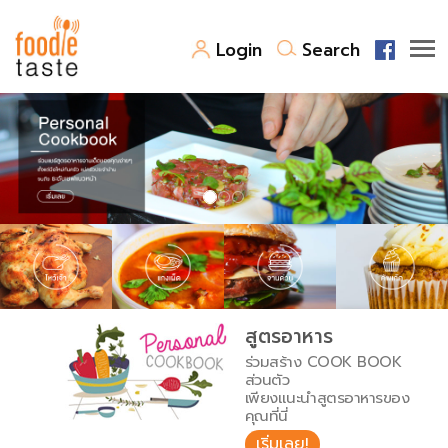
Login
Search
สูตรอาหาร
สูตรอาหารล่าสุด
พาไปชิม
Top Foodie
สารพันก้นครัว
เคล็ดลับน่ารู้
FoodPedia
เปรียบเทียบหน่วยการตวง
สูตรอาหาร
สร้าง Cookbook
ร่วมสร้าง COOK BOOK
เปรียบเทียบอุณหภูมิ
ส่วนตัว
เพียงแนะนำสูตรอาหารของ
เปรียบเทียบน้ำหนักวัตถุดิบ
คุณที่นี่
เริ่มเลย!