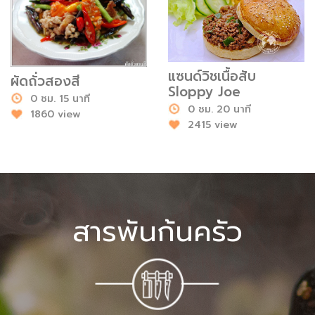
แซนด์วิชเนื้อสับ
ผัดถั่วสองสี
Sloppy Joe
0 ชม. 15 นาที
0 ชม. 20 นาที
1860 view
2415 view
สารพันก้นครัว