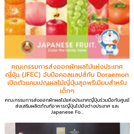
คณะกรรมการส่งออกผักผลไม้แห่งประเทศ
ญี่ปุ่น (JFEC) จับมือคอลแลปส์กับ Doraemon
เปิดตัวแคมเปญผลไม้ญี่ปุ่นสุดพรีเมียมสำหรับ
เด็กๆ
คณะกรรมการส่งออกผักผลไม้แห่งประเทศญี่ปุ่นร่วมมือกับศูนย์
ส่งเสริมผลิตภัณฑ์อาหารญี่ปุ่นไปยังต่างประเทศ และ
Japanese Fo...