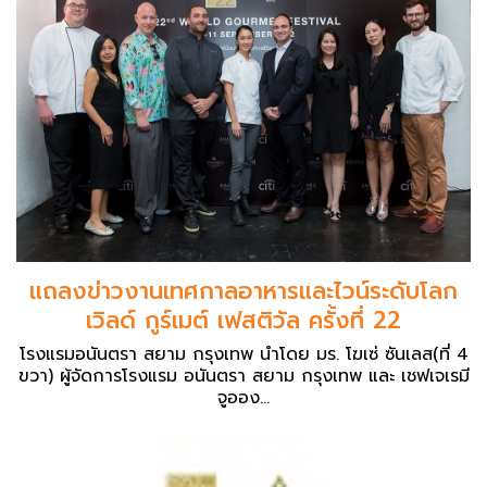
แถลงข่าวงานเทศกาลอาหารและไวน์ระดับโลก
เวิลด์ กูร์เมต์ เฟสติวัล ครั้งที่ 22
โรงแรมอนันตรา สยาม กรุงเทพ นำโดย มร. โฆเซ่ ซันเลส(ที่ 4
ขวา) ผู้จัดการโรงแรม อนันตรา สยาม กรุงเทพ และ เชฟเจเรมี
จูออง...