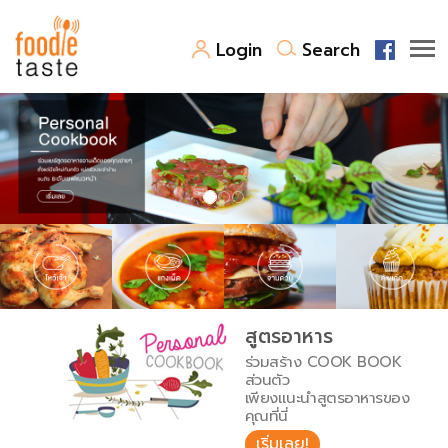
Login
Search
สูตรอาหาร
สูตรอาหารล่าสุด
พาไปชิม
Top Foodie
สารพันก้นครัว
เคล็ดลับน่ารู้
FoodPedia
เปรียบเทียบหน่วยการตวง
สูตรอาหาร
สร้าง Cookbook
ร่วมสร้าง COOK BOOK
เปรียบเทียบอุณหภูมิ
ส่วนตัว
เพียงแนะนำสูตรอาหารของ
เปรียบเทียบน้ำหนักวัตถุดิบ
คุณที่นี่
เริ่มเลย!