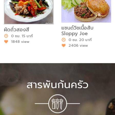
แซนด์วิชเนื้อสับ
ผัดถั่วสองสี
Sloppy Joe
0 ชม. 15 นาที
0 ชม. 20 นาที
1848 view
2406 view
สารพันก้นครัว