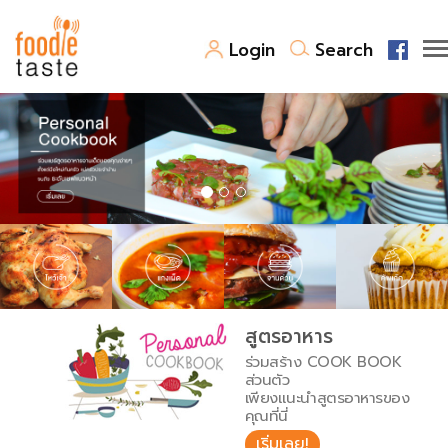
Login
Search
สูตรอาหาร
สูตรอาหารล่าสุด
พาไปชิม
Top Foodie
สารพันก้นครัว
เคล็ดลับน่ารู้
FoodPedia
เปรียบเทียบหน่วยการตวง
สูตรอาหาร
สร้าง Cookbook
ร่วมสร้าง COOK BOOK
เปรียบเทียบอุณหภูมิ
ส่วนตัว
เพียงแนะนำสูตรอาหารของ
เปรียบเทียบน้ำหนักวัตถุดิบ
คุณที่นี่
เริ่มเลย!