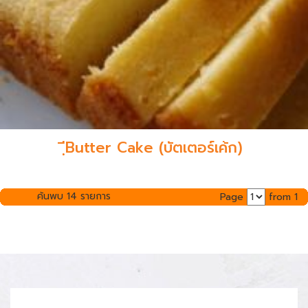
ฺีฺButter Cake (บัตเตอร์เค้ก)
ค้นพบ 14 รายการ
Page
from 1