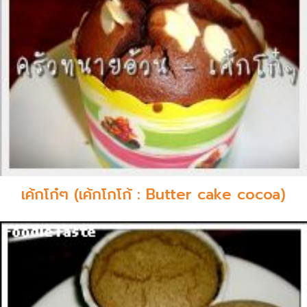
เค้กโก๋ๆ (เค้กโกโก้ : Butter cake cocoa)