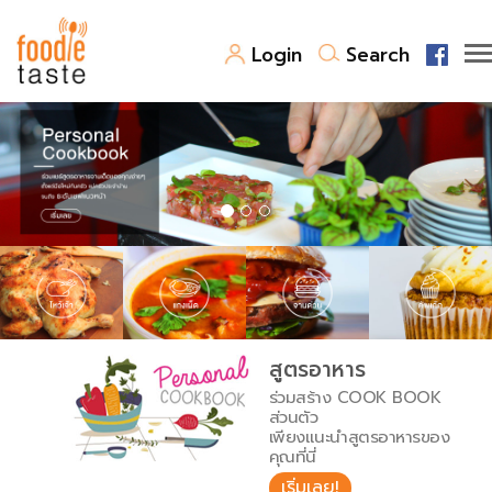
Login
Search
สูตรอาหาร
สูตรอาหารล่าสุด
พาไปชิม
Top Foodie
สารพันก้นครัว
เคล็ดลับน่ารู้
FoodPedia
เปรียบเทียบหน่วยการตวง
สูตรอาหาร
สร้าง Cookbook
ร่วมสร้าง COOK BOOK
เปรียบเทียบอุณหภูมิ
ส่วนตัว
เพียงแนะนำสูตรอาหารของ
เปรียบเทียบน้ำหนักวัตถุดิบ
คุณที่นี่
เริ่มเลย!