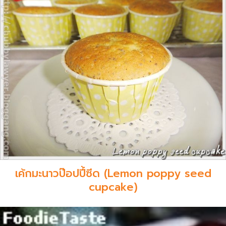
เค้กมะนาวป๊อปปี้ซีด (Lemon poppy seed
cupcake)