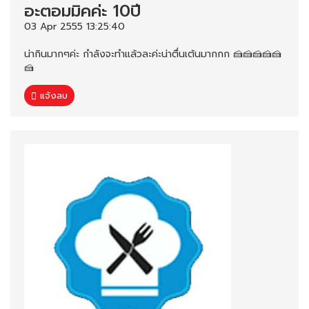
อะตอมมิคค่ะ 10ปี
03 Apr 2555 13:25:40
น่ากินมากๆค่ะ กำลังจะทำแล้วละค่ะน่าตื่นเต้นมากกก 🍰🍰🍰🍰🍰
🍰
แจ้งลบ