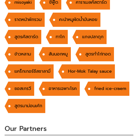
misoyaki
ฃีฟู๊ด
คาราเมลคัสตาร์ด
ราดหน้าผักรวม
คะน้าหมูผัดน้ำมันหอย
สูตรคัสตาร์ด
ทาโก
แกงปลาดุก
ข้าวหลาม
สันนอกหมู
สูตรทำไก่ทอด
แคร็กเกอร์ชีสซาลามี่
Hor-Mok Talay sauce
ซอสเกรวี
อาหารเฉพาะโรค
fried ice-craem
สูตรมาม่อนเค้ก
Our Partners