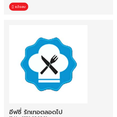
แจ้งลบ
อีฟซี่ รักเทอตลอดไป