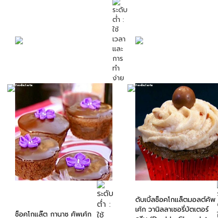
ดับเบิ้ลช็อคโกแล็ตมอลต์คัพ
เค้ก วานิลลาเชอรี่บัตเตอร์
ช็อคโกแล๊ต กานาซ คัพเค้ก