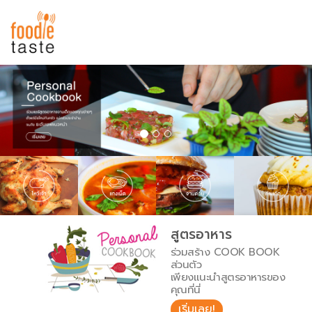
สูตรอาหาร
สูตรอาหารล่าสุด
พาไปชิม
Top Foodie
สารพันก้นครัว
เคล็ดลับน่ารู้
FoodPedia
เปรียบเทียบหน่วยการตวง
สูตรอาหาร
สร้าง Cookbook
ร่วมสร้าง COOK BOOK
เปรียบเทียบอุณหภูมิ
ส่วนตัว
เพียงแนะนำสูตรอาหารของ
เปรียบเทียบน้ำหนักวัตถุดิบ
คุณที่นี่
เริ่มเลย!