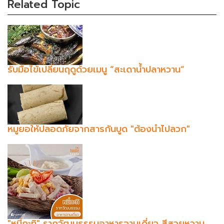
Related Topic
รับมือไข้เปลี่ยนฤดูด้วยเมนู “สะเดาน้ำปลาหวาน”
หมูยอให้ปลอดภัยจากสารกันบูด "ต้องนำไปลวก"
"หมี่กะทิ" รากวัฒนธรรมอาหารจานเดี่ยว​ สีสวยหวาน