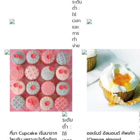
ที่มา Cupcake เริ่มมาจาก
ออเร้นจ์ อัลมอนด์ คัพเค้ก
ไหนกัน เพราะอะไรถึงเรียก
(Orange almond