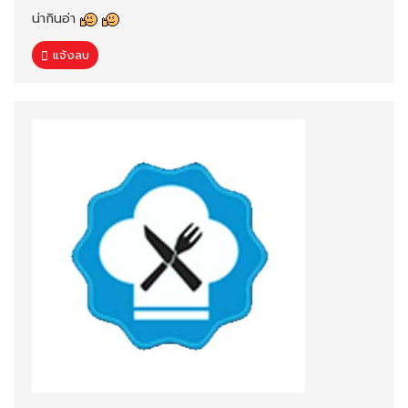
น่ากินอ่า
แจ้งลบ