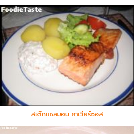
สเต๊กแซลมอน คาเวียร์ซอส