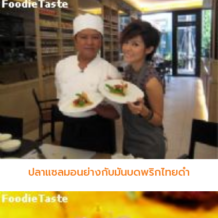
ปลาแซลมอนย่างกับมันบดพริกไทยดำ