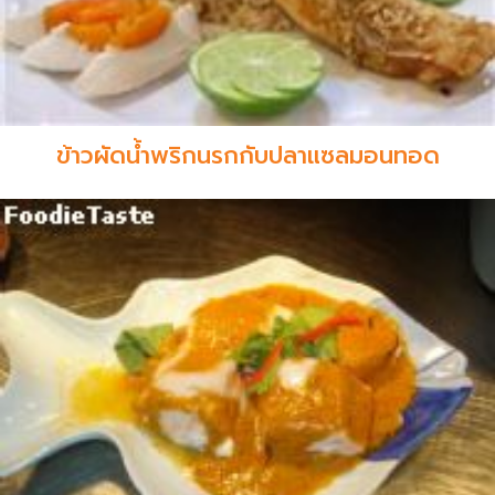
ข้าวผัดน้ำพริกนรกกับปลาแซลมอนทอด