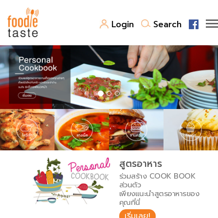
Login
Search
สูตรอาหาร
สูตรอาหารล่าสุด
พาไปชิม
Top Foodie
สารพันก้นครัว
เคล็ดลับน่ารู้
FoodPedia
เปรียบเทียบหน่วยการตวง
สูตรอาหาร
สร้าง Cookbook
ร่วมสร้าง COOK BOOK
เปรียบเทียบอุณหภูมิ
ส่วนตัว
เพียงแนะนำสูตรอาหารของ
เปรียบเทียบน้ำหนักวัตถุดิบ
คุณที่นี่
เริ่มเลย!