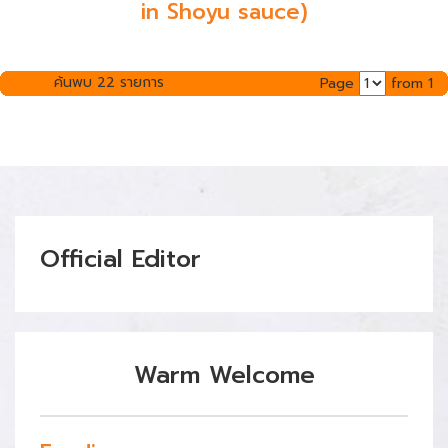
in Shoyu sauce)
ค้นพบ 22 รายการ
Page
from 1
Official Editor
Warm Welcome