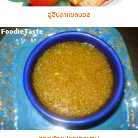
ฉู่ฉี่ปลาแซลมอล