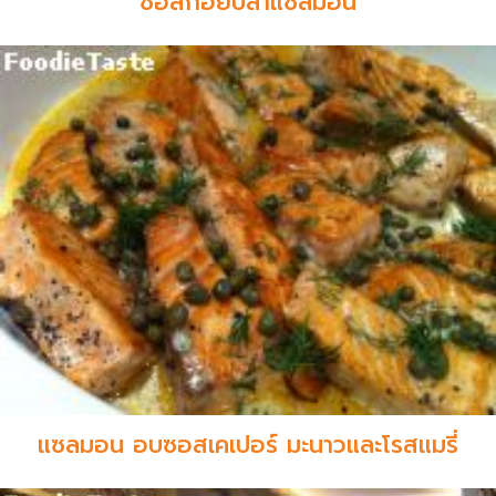
ซอสก้อยปลาแซลม่อน
แซลมอน อบซอสเคเปอร์ มะนาวและโรสแมรี่