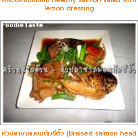
lemon dressing
หัวปลาซาลมอนต้มซีอิ๊ว (Braised salmon head