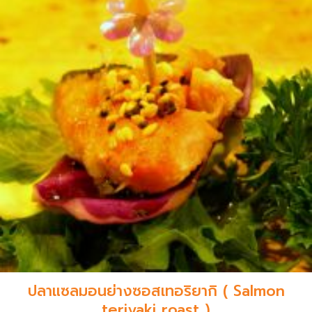
ปลาแซลมอนย่างซอสเทอริยากิ ( Salmon
teriyaki roast )