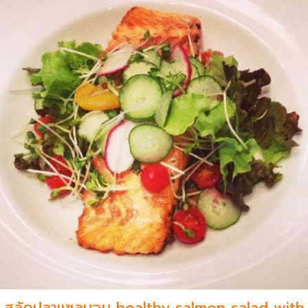
สลัดปลาแซลมอน healthy salmon salad with