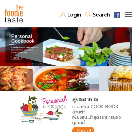
Login
Search
สูตรอาหาร
สูตรอาหารล่าสุด
พาไปชิม
Top Foodie
สารพันก้นครัว
เคล็ดลับน่ารู้
FoodPedia
เปรียบเทียบหน่วยการตวง
สูตรอาหาร
สร้าง Cookbook
ร่วมสร้าง COOK BOOK
เปรียบเทียบอุณหภูมิ
ส่วนตัว
เพียงแนะนำสูตรอาหารของ
เปรียบเทียบน้ำหนักวัตถุดิบ
คุณที่นี่
เริ่มเลย!