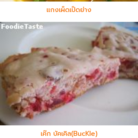
แกงเผ็ดเป็ดย่าง
เค๊ก บัคเคิล(BucKle)