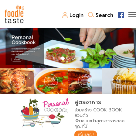
Login
Search
สูตรอาหาร
สูตรอาหารล่าสุด
พาไปชิม
Top Foodie
สารพันก้นครัว
เคล็ดลับน่ารู้
FoodPedia
เปรียบเทียบหน่วยการตวง
สูตรอาหาร
สร้าง Cookbook
ร่วมสร้าง COOK BOOK
เปรียบเทียบอุณหภูมิ
ส่วนตัว
เพียงแนะนำสูตรอาหารของ
เปรียบเทียบน้ำหนักวัตถุดิบ
คุณที่นี่
เริ่มเลย!