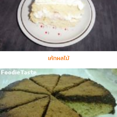
เค้กผลไม้