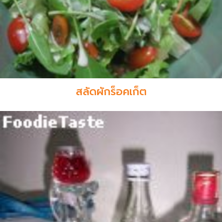
สลัดผักร็อคเก็ต