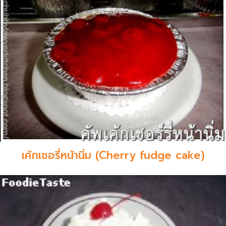
เค้กเชอรี่หน้านิ่ม (Cherry fudge cake)