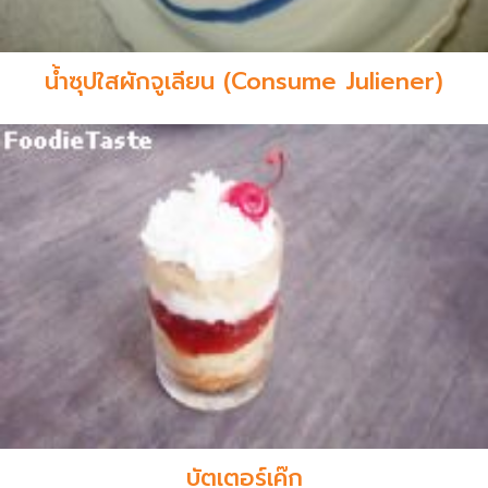
น้ำซุปใสผักจูเลียน (Consume Juliener)
บัตเตอร์เค๊ก