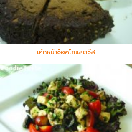
เค้กหน้าช็อคโกแลตชีส