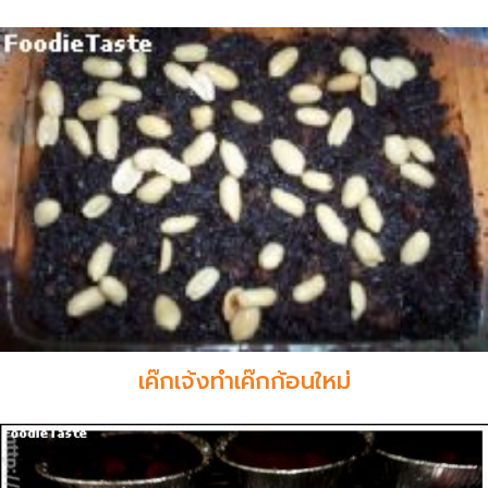
เค๊กเจ้งทำเค๊กก้อนใหม่