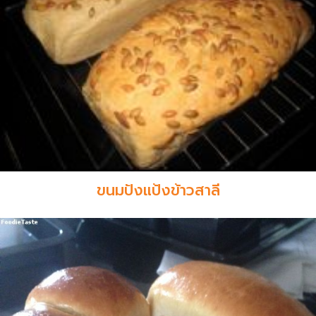
ขนมปังแป้งข้าวสาลี