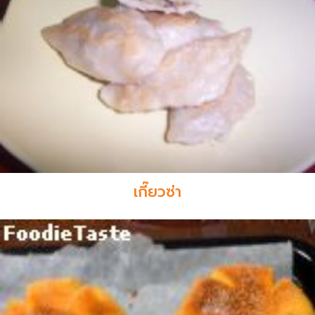
เกี๊ยวซ่า