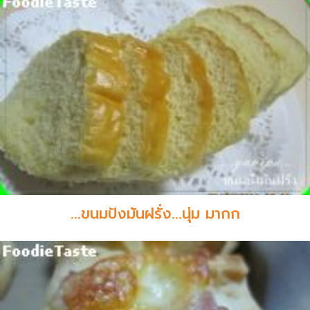
...ขนมปังมันฝรั่ง...นุ่ม มากก