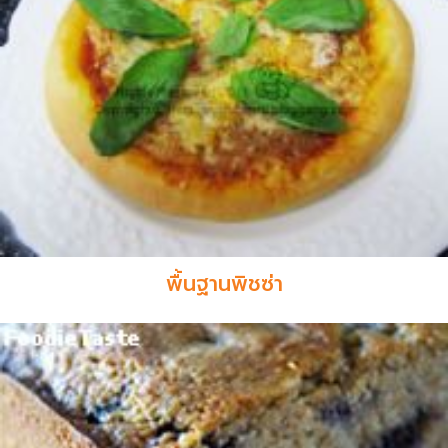
พื้นฐานพิชซ่า