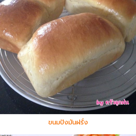
ขนมปังมันฝรั่ง