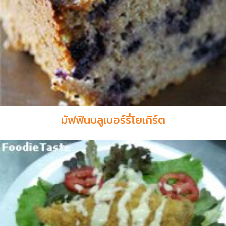
มัฟฟินบลูเบอร์รี่โยเกิร์ต