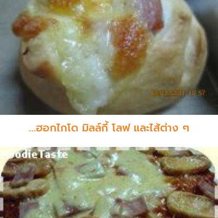
...ฮอกไกโด มิลล์กี้ โลฟ และไส้ต่าง ๆ