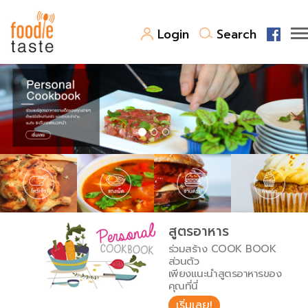
Login
Search
สูตรอาหาร
สูตรอาหารล่าสุด
พาไปชิม
Top Foodie
สารพันก้นครัว
เคล็ดลับน่ารู้
FoodPedia
เปรียบเทียบหน่วยการตวง
สูตรอาหาร
สร้าง Cookbook
ร่วมสร้าง COOK BOOK
เปรียบเทียบอุณหภูมิ
ส่วนตัว
เพียงแนะนำสูตรอาหารของ
เปรียบเทียบน้ำหนักวัตถุดิบ
คุณที่นี่
เริ่มเลย!