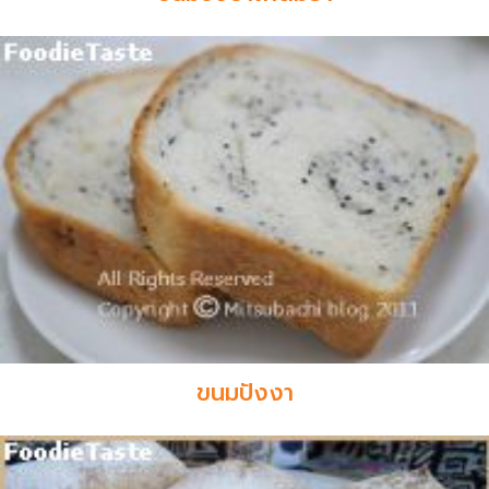
ขนมปังงา