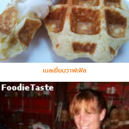
เบลเยี่ยมวาฟเฟิล