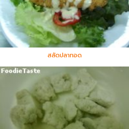
สลัดปลาทอด