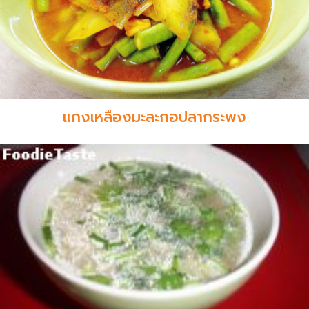
แกงเหลืองมะละกอปลากระพง