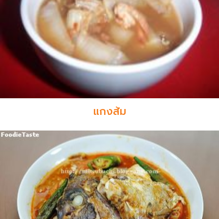
แกงส้ม