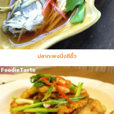
ปลากะพงนึ่งซีอิ๊ว