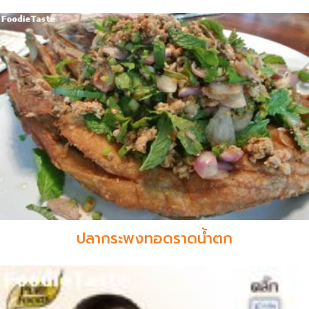
ปลากระพงทอดราดน้ำตก