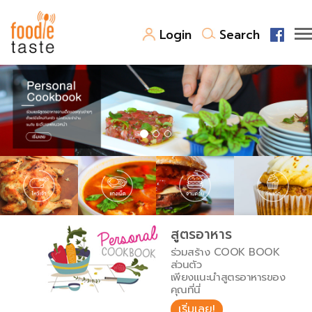
Login
Search
สูตรอาหาร
สูตรอาหารล่าสุด
พาไปชิม
Top Foodie
สารพันก้นครัว
เคล็ดลับน่ารู้
FoodPedia
เปรียบเทียบหน่วยการตวง
สูตรอาหาร
สร้าง Cookbook
ร่วมสร้าง COOK BOOK
เปรียบเทียบอุณหภูมิ
ส่วนตัว
เพียงแนะนำสูตรอาหารของ
เปรียบเทียบน้ำหนักวัตถุดิบ
คุณที่นี่
เริ่มเลย!