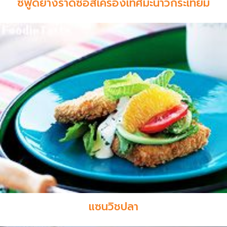
ซีฟู้ดย่างราดซอสเครื่องเทศมะนาวกระเทียม
แซนวิชปลา