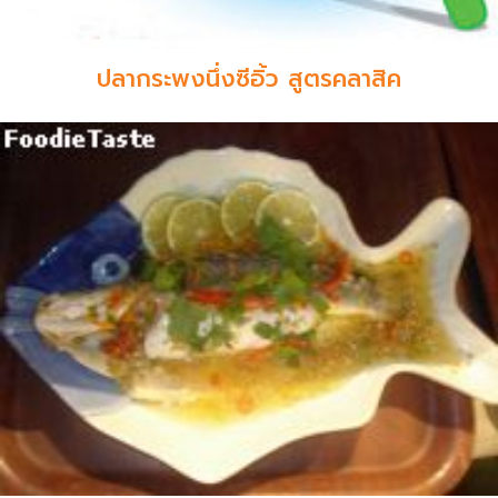
ปลากระพงนึ่งซีอิ้ว สูตรคลาสิค