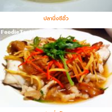
ปลานึ่งซีอิ้ว