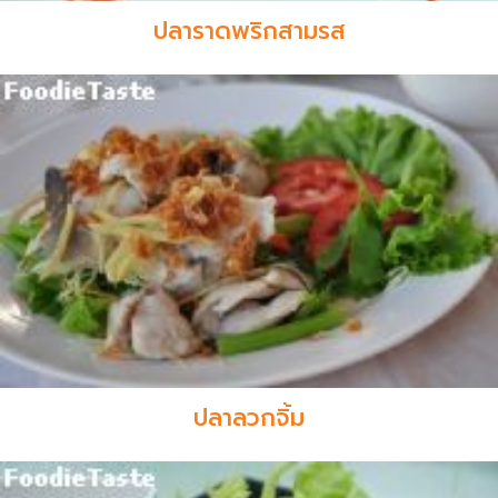
ปลาราดพริกสามรส
ปลาลวกจิ้ม