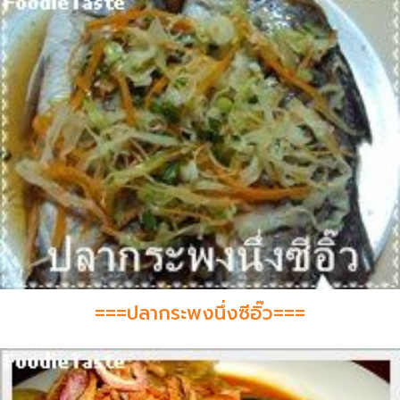
===ปลากระพงนึ่งซีอิ๊ว===