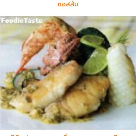
ซอสส้ม