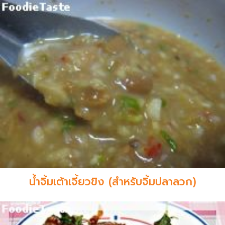
น้ำจิ้มเต้าเจี้ยวขิง (สำหรับจิ้มปลาลวก)