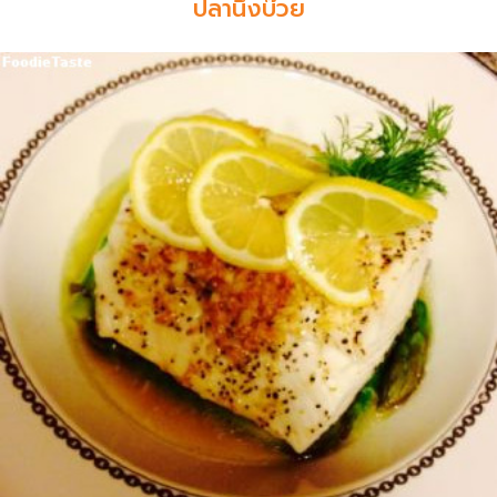
ปลานึ่งบ๊วย