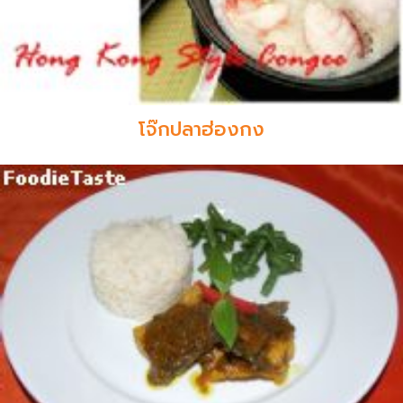
โจ๊กปลาฮ่องกง