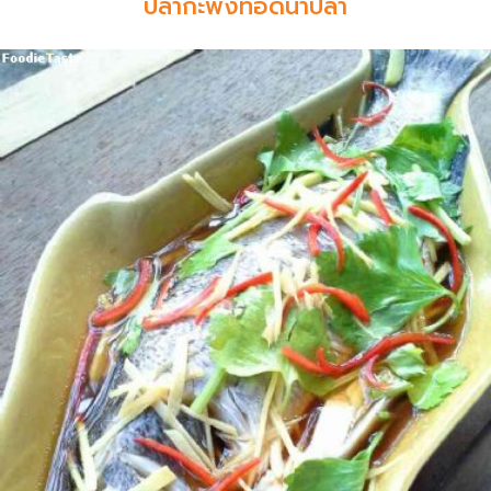
ปลากะพงทอดน้ำปลา