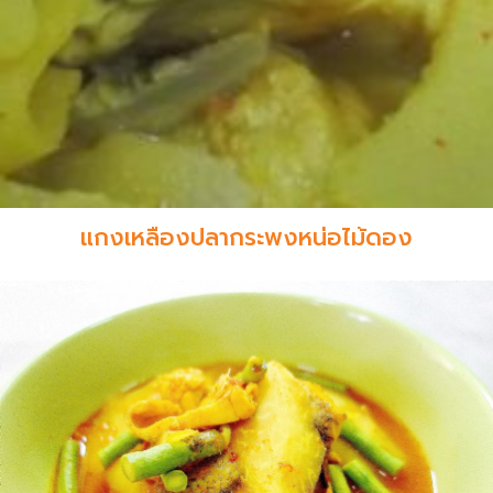
แกงเหลืองปลากระพงหน่อไม้ดอง