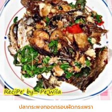
ปลากระพงทอดกรอบผัดกระเพรา