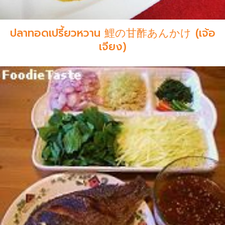
ปลาทอดเปรี้ยวหวาน 鯉の甘酢あんかけ (เจ้อ
เจียง)