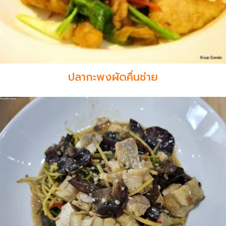
ปลากะพงผัดคื่นช่าย