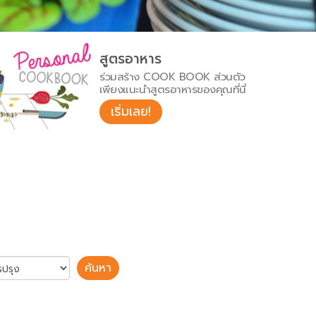
สูตรอาหาร
ร่วมสร้าง COOK BOOK ส่วนตัว
เพียงแนะนำสูตรอาหารของคุณที่นี่
เริ่มเลย!
ค้นหา