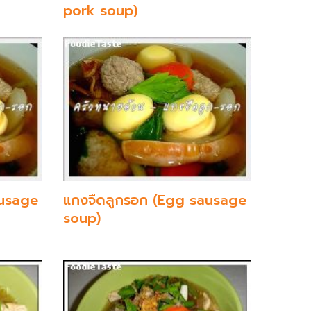
pork soup)
ausage
แกงจืดลูกรอก (Egg sausage
soup)